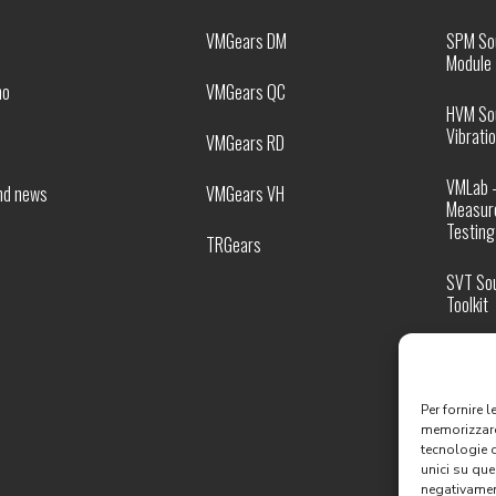
VMGears DM
SPM So
Module
mo
VMGears QC
HVM So
Vibratio
VMGears RD
VMLab 
nd news
VMGears VH
Measur
Testing
TRGears
SVT Sou
Toolkit
ATB Aco
Bench
Per fornire 
TTB – T
memorizzare 
Test B
tecnologie 
unici su que
negativament