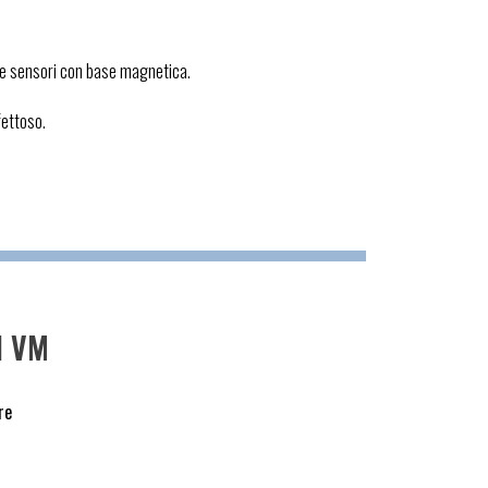
e e sensori con base magnetica.
fettoso.
I VM
re