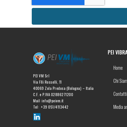
PEI VIBR
Home
PEI VM Srl
Chi Sia
Via Flli Rosselli, 11
40069 Zola Predosa (Bologna) – Italia
Contatti
C.F. e P.IVA 02886271200
Mail: info@peivm.it
Media a
Tel: +39 051/4113442