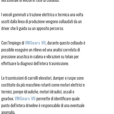
vibrazionale di veicoli in fase di collaudo.
I veicoli gommati a trazione elettrica o termica una volta
usciti dalla linea di produzione vengono collaudati da un
driver che li guida su un apposito percorso.
Con l’impiego di
VMGears VH
, durante questo collaudo è
possibile eseguire un rilievo ed una analisi correlata di
pressione acustica in cabina e vibrazioni su telaio per
effettuare la diagnosi dell’intera trasmissione.
Le trasmissioni di carrelli elevatori, dumper e ruspe sono
costituite da più macchine rotanti come motori elettrici e
termici, pompe idrauliche, motori idraulici, assali e
gearbox.
VMGears VH
permette di identificare quale
punto dell’intera driveline è responsabile di una eventuale
anomalia.