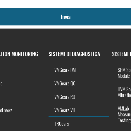
Invia
ATION MONITORING
SISTEMI DI DIAGNOSTICA
SISTEMI 
VMGears DM
SPM So
Module
mo
VMGears QC
HVM So
Vibratio
VMGears RD
VMLab 
nd news
VMGears VH
Measur
Testing
TRGears