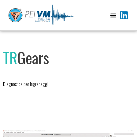
Vai
al
contenuto
TR
Gears
Diagnostica per Ingranaggi