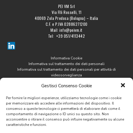
PEI VM Srl
Via Flli Rosselli, 11
40069 Zola Predosa (Bologna) – Italia
C.F. e P.IVA 02886271200
Mail: info@peivm.it
Tel: +39 051/4113442
Informativa Cookie
Informativa sul trattamento dei dati personali
Informativa sul trattamento dei dati personali per attività di
videosorveglianza
Gestisci Consenso Cookie
SISTEMI DI DIAGNOSTICA
PEI VIBRATION
Per fornire le migliori esperienze, utilizziamo tecnologie come i cookie
MONITORING
per memorizzare e/o accedere alle informazioni del dispositivo. Il
consenso a queste tecnologie ci permetterà di elaborare dati come il
comportamento di navigazione o ID unici su questo sito. Non
acconsentire o ritirare il consenso può influire negativamente su alcune
caratteristiche e funzioni.